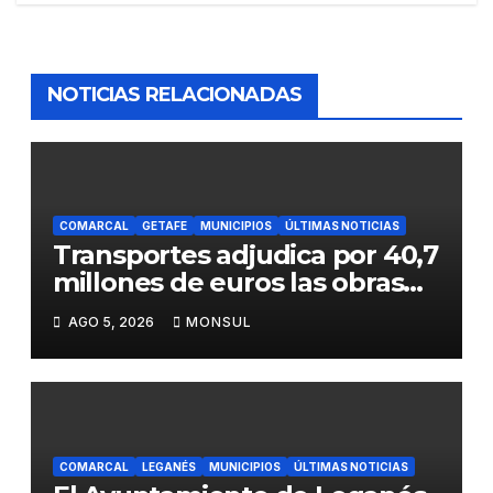
NOTICIAS RELACIONADAS
COMARCAL
GETAFE
MUNICIPIOS
ÚLTIMAS NOTICIAS
Transportes adjudica por 40,7
millones de euros las obras
para mejorar la accesibilidad
AGO 5, 2026
MONSUL
del transporte público en la
A-4 en Getafe
COMARCAL
LEGANÉS
MUNICIPIOS
ÚLTIMAS NOTICIAS