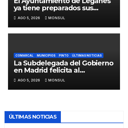
El Ayuntamiento de Leganés
ya tiene preparados sus
dispositivos de seguridad y
AGO 5, 2026
MONSUL
de limpieza para las Fiestas
de Butarque
COMARCAL
MUNICIPIOS
PINTO
ÚLTIMAS NOTICIAS
La Subdelegada del Gobierno
en Madrid felicita al
Ayuntamiento de Pinto por
AGO 5, 2026
MONSUL
su dispositivo de seguridad
en las Fiestas Patronales
ÚLTIMAS NOTICIAS