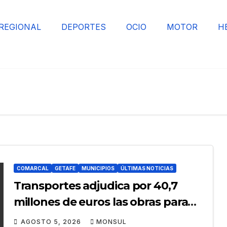
REGIONAL
DEPORTES
OCIO
MOTOR
H
COMARCAL
GETAFE
MUNICIPIOS
ÚLTIMAS NOTICIAS
Transportes adjudica por 40,7
millones de euros las obras para
mejorar la accesibilidad del
AGOSTO 5, 2026
MONSUL