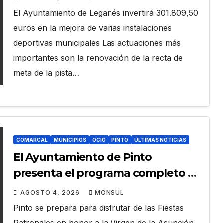
El Ayuntamiento de Leganés invertirá 301.809,50
euros en la mejora de varias instalaciones
deportivas municipales Las actuaciones más
importantes son la renovación de la recta de
meta de la pista…
COMARCAL
MUNICIPIOS
OCIO
PINTO
ÚLTIMAS NOTICIAS
El Ayuntamiento de Pinto
presenta el programa completo de
las Fiestas Patronales en Honor a
AGOSTO 4, 2026
MONSUL
la Virgen de la Asunción
Pinto se prepara para disfrutar de las Fiestas
Patronales en honor a la Virgen de la Asunción.