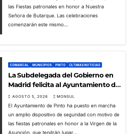
las Fiestas patronales en honor a Nuestra
Señora de Butarque. Las celebraciones
comenzarán este mismo…
COMARCAL
MUNICIPIOS
PINTO
ÚLTIMAS NOTICIAS
La Subdelegada del Gobierno en
Madrid felicita al Ayuntamiento de
Pinto por su dispositivo de
AGOSTO 5, 2026
MONSUL
seguridad en las Fiestas
El Ayuntamiento de Pinto ha puesto en marcha
Patronales
un amplio dispositivo de seguridad con motivo de
las fiestas patronales en honor a la Virgen de la
Asunción, que tendrán lugar…