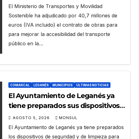
transporte público en la A-4 en
El Ministerio de Transportes y Movilidad
Getafe
Sostenible ha adjudicado por 40,7 millones de
euros (IVA incluido) el contrato de obras para
para mejorar la accesibilidad del transporte
público en la…
COMARCAL
LEGANÉS
MUNICIPIOS
ÚLTIMAS NOTICIAS
El Ayuntamiento de Leganés ya
tiene preparados sus dispositivos
de seguridad y de limpieza para las
AGOSTO 5, 2026
MONSUL
Fiestas de Butarque
El Ayuntamiento de Leganés ya tiene preparados
los dispositivos de seguridad y de limpieza para