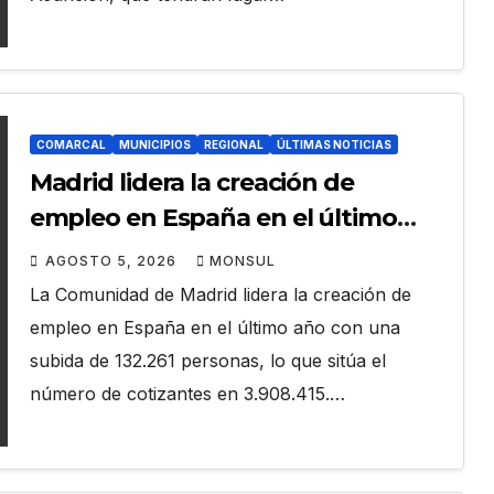
COMARCAL
MUNICIPIOS
REGIONAL
ÚLTIMAS NOTICIAS
Madrid lidera la creación de
empleo en España en el último
año con un aumento de 132.261
AGOSTO 5, 2026
MONSUL
personas, el 20,6% del total
La Comunidad de Madrid lidera la creación de
empleo en España en el último año con una
subida de 132.261 personas, lo que sitúa el
número de cotizantes en 3.908.415.…