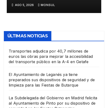
Ayuntamiento de Pinto por
AGO 5, 2026
MONSUL
su dispositivo de seguridad
en las Fiestas Patronales
ÚLTIMAS NOTICIAS
Transportes adjudica por 40,7 millones de
euros las obras para mejorar la accesibilidad
del transporte público en la A-4 en Getafe
El Ayuntamiento de Leganés ya tiene
preparados sus dispositivos de seguridad y de
limpieza para las Fiestas de Butarque
La Subdelegada del Gobierno en Madrid felicita
al Ayuntamiento de Pinto por su dispositivo de