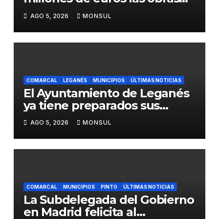
para mejorar la accesibilidad
AGO 5, 2026
MONSUL
del transporte público en la
A-4 en Getafe
COMARCAL
LEGANÉS
MUNICIPIOS
ÚLTIMAS NOTICIAS
El Ayuntamiento de Leganés
ya tiene preparados sus
dispositivos de seguridad y
AGO 5, 2026
MONSUL
de limpieza para las Fiestas
de Butarque
COMARCAL
MUNICIPIOS
PINTO
ÚLTIMAS NOTICIAS
La Subdelegada del Gobierno
en Madrid felicita al