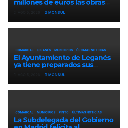
millones de euros las obras
para mejorar la accesibilidad
AGO 5, 2026
MONSUL
del transporte público en la
A-4 en Getafe
COMARCAL
LEGANÉS
MUNICIPIOS
ÚLTIMAS NOTICIAS
El Ayuntamiento de Leganés
ya tiene preparados sus
dispositivos de seguridad y
AGO 5, 2026
MONSUL
de limpieza para las Fiestas
de Butarque
COMARCAL
MUNICIPIOS
PINTO
ÚLTIMAS NOTICIAS
La Subdelegada del Gobierno
en Madrid felicita al