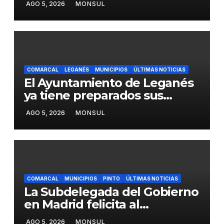
AGO 5, 2026
MONSUL
del transporte público en la
A-4 en Getafe
COMARCAL
LEGANÉS
MUNICIPIOS
ÚLTIMAS NOTICIAS
El Ayuntamiento de Leganés
ya tiene preparados sus
dispositivos de seguridad y
AGO 5, 2026
MONSUL
de limpieza para las Fiestas
de Butarque
COMARCAL
MUNICIPIOS
PINTO
ÚLTIMAS NOTICIAS
La Subdelegada del Gobierno
en Madrid felicita al
Ayuntamiento de Pinto por
AGO 5, 2026
MONSUL