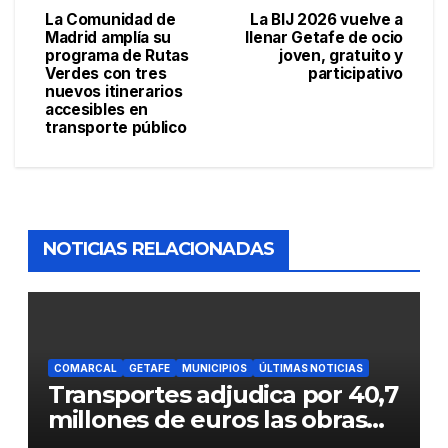
La Comunidad de
La BIJ 2026 vuelve a
Madrid amplía su
llenar Getafe de ocio
programa de Rutas
joven, gratuito y
Verdes con tres
participativo
nuevos itinerarios
accesibles en
transporte público
NOTICIAS RELACIONADAS
COMARCAL
GETAFE
MUNICIPIOS
ÚLTIMAS NOTICIAS
Transportes adjudica por 40,7
millones de euros las obras
para mejorar la accesibilidad