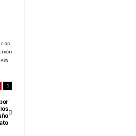
 sido
 Unión
avés
 por
 los
año
ato