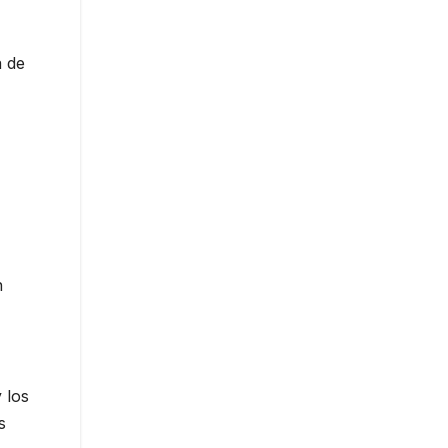
a de
n
 los
s