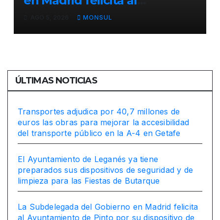
en Madrid felicita al
Ayuntamiento de Pinto por
AGO 5, 2026
MONSUL
su dispositivo de seguridad
en las Fiestas Patronales
ÚLTIMAS NOTICIAS
Transportes adjudica por 40,7 millones de
euros las obras para mejorar la accesibilidad
del transporte público en la A-4 en Getafe
El Ayuntamiento de Leganés ya tiene
preparados sus dispositivos de seguridad y de
limpieza para las Fiestas de Butarque
La Subdelegada del Gobierno en Madrid felicita
al Ayuntamiento de Pinto por su dispositivo de