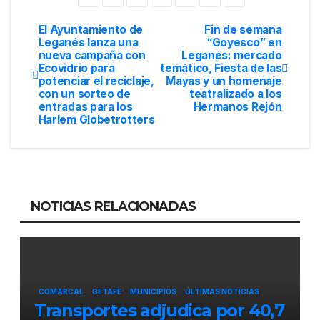
El Ayuntamiento de
Fin de semana
Leganés lanza una
“Goyesco” en
nueva campaña con
Leganés: mercado
Ecovidrio para
temático, Fiesta de las
potenciar el reciclaje,
Mayas y un homenaje
con un sorteo de
teatralizado a los
entradas para los
Hermanos Rejón
Harlem Globetrotters
NOTICIAS RELACIONADAS
COMARCAL
GETAFE
MUNICIPIOS
ÚLTIMAS NOTICIAS
Transportes adjudica por 40,7