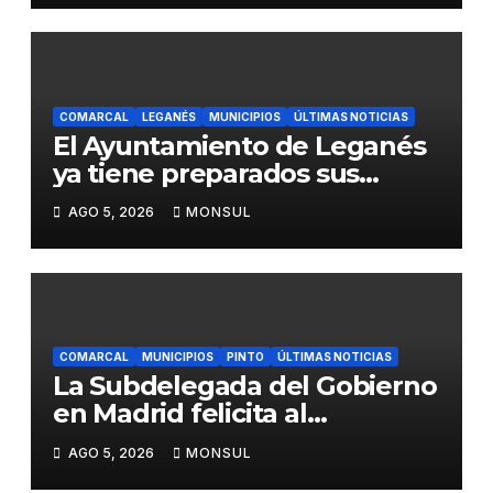
A-4 en Getafe
COMARCAL
LEGANÉS
MUNICIPIOS
ÚLTIMAS NOTICIAS
El Ayuntamiento de Leganés
ya tiene preparados sus
dispositivos de seguridad y
AGO 5, 2026
MONSUL
de limpieza para las Fiestas
de Butarque
COMARCAL
MUNICIPIOS
PINTO
ÚLTIMAS NOTICIAS
La Subdelegada del Gobierno
en Madrid felicita al
Ayuntamiento de Pinto por
AGO 5, 2026
MONSUL
su dispositivo de seguridad