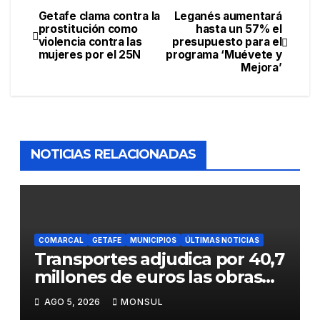
Getafe clama contra la
Leganés aumentará
prostitución como
hasta un 57% el
violencia contra las
presupuesto para el
mujeres por el 25N
programa ‘Muévete y
Mejora’
NOTICIAS RELACIONADAS
COMARCAL
GETAFE
MUNICIPIOS
ÚLTIMAS NOTICIAS
Transportes adjudica por 40,7
millones de euros las obras
para mejorar la accesibilidad
AGO 5, 2026
MONSUL
del transporte público en la