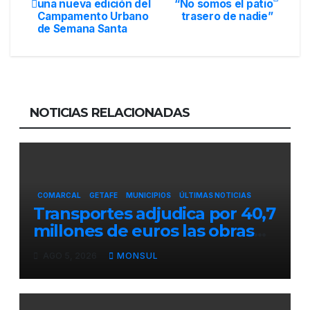
una nueva edición del
“No somos el patio
de
Campamento Urbano
trasero de nadie”
de Semana Santa
entradas
NOTICIAS RELACIONADAS
COMARCAL
GETAFE
MUNICIPIOS
ÚLTIMAS NOTICIAS
Transportes adjudica por 40,7
millones de euros las obras
para mejorar la accesibilidad
AGO 5, 2026
MONSUL
del transporte público en la
A-4 en Getafe