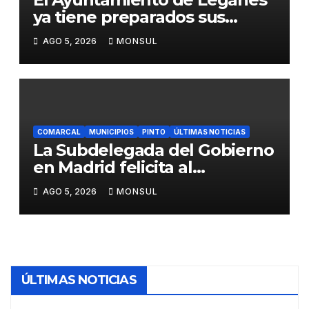
ya tiene preparados sus
dispositivos de seguridad y
AGO 5, 2026
MONSUL
de limpieza para las Fiestas
de Butarque
COMARCAL
MUNICIPIOS
PINTO
ÚLTIMAS NOTICIAS
La Subdelegada del Gobierno
en Madrid felicita al
Ayuntamiento de Pinto por
AGO 5, 2026
MONSUL
su dispositivo de seguridad
en las Fiestas Patronales
ÚLTIMAS NOTICIAS