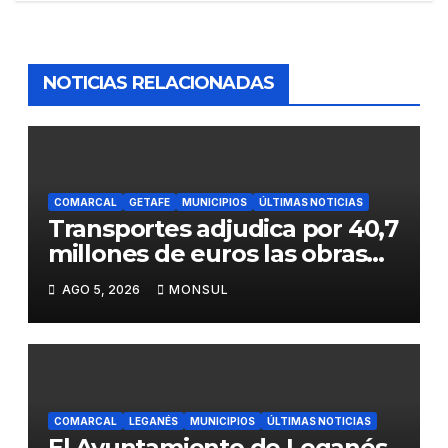
NOTICIAS RELACIONADAS
COMARCAL
GETAFE
MUNICIPIOS
ÚLTIMAS NOTICIAS
Transportes adjudica por 40,7
millones de euros las obras
para mejorar la accesibilidad
AGO 5, 2026
MONSUL
del transporte público en la
A-4 en Getafe
COMARCAL
LEGANÉS
MUNICIPIOS
ÚLTIMAS NOTICIAS
El Ayuntamiento de Leganés