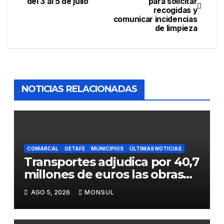
del 3 al 5 de julio
para solicitar
recogidas y
comunicar incidencias
de limpieza
NOTICIAS RELACIONADAS
COMARCAL
GETAFE
MUNICIPIOS
ÚLTIMAS NOTICIAS
Transportes adjudica por 40,7
millones de euros las obras
para mejorar la accesibilidad
AGO 5, 2026
MONSUL
del transporte público en la
A-4 en Getafe