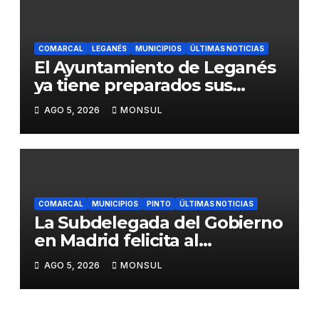
COMARCAL
LEGANÉS
MUNICIPIOS
ÚLTIMAS NOTICIAS
El Ayuntamiento de Leganés
ya tiene preparados sus
dispositivos de seguridad y
AGO 5, 2026
MONSUL
de limpieza para las Fiestas
de Butarque
COMARCAL
MUNICIPIOS
PINTO
ÚLTIMAS NOTICIAS
La Subdelegada del Gobierno
en Madrid felicita al
Ayuntamiento de Pinto por
AGO 5, 2026
MONSUL
su dispositivo de seguridad
en las Fiestas Patronales