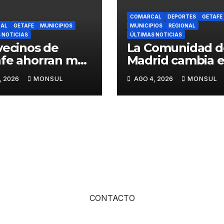
COMARCAL
DEPORTES
GETAFE
AL
GETAFE
MUNICIPIOS
MUNICIPIOS
REGIONAL
 NOTICIAS
ÚLTIMAS NOTICIAS
vecinos de
La Comunidad d
fe ahorran más
Madrid cambia e
.500.000 euros
nombre de la
, 2026
MONSUL
AGO 4, 2026
MONSUL
uministros de
estación de Met
gía
de Los Espartale
por Los Espartal
Coliseum
CONTACTO