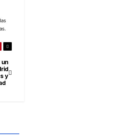
las
as.
 un
rid
es y
dad