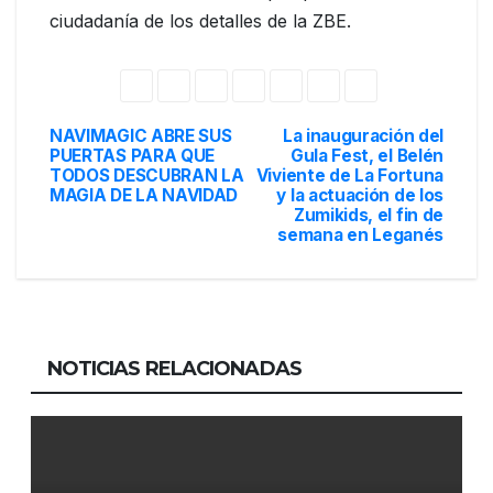
ciudadanía de los detalles de la ZBE.
NAVIMAGIC ABRE SUS
La inauguración del
Navegación
PUERTAS PARA QUE
Gula Fest, el Belén
TODOS DESCUBRAN LA
Viviente de La Fortuna
de
MAGIA DE LA NAVIDAD
y la actuación de los
Zumikids, el fin de
entradas
semana en Leganés
NOTICIAS RELACIONADAS