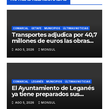
COMARCAL
GETAFE
MUNICIPIOS
ÚLTIMAS NOTICIAS
Transportes adjudica por 40,7
millones de euros las obras
para mejorar la accesibilidad
AGO 5, 2026
MONSUL
del transporte público en la
A-4 en Getafe
COMARCAL
LEGANÉS
MUNICIPIOS
ÚLTIMAS NOTICIAS
El Ayuntamiento de Leganés
ya tiene preparados sus
dispositivos de seguridad y
AGO 5, 2026
MONSUL
de limpieza para las Fiestas