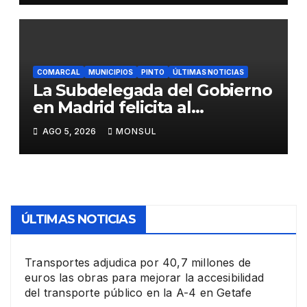
de Butarque
COMARCAL
MUNICIPIOS
PINTO
ÚLTIMAS NOTICIAS
La Subdelegada del Gobierno
en Madrid felicita al
Ayuntamiento de Pinto por
AGO 5, 2026
MONSUL
su dispositivo de seguridad
en las Fiestas Patronales
ÚLTIMAS NOTICIAS
Transportes adjudica por 40,7 millones de
euros las obras para mejorar la accesibilidad
del transporte público en la A-4 en Getafe