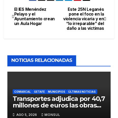
El IES Menéndez
Este 25N Leganés
Pelayo y el
pone el foco en la
Ayuntamiento crean
violencia vicaria y en
un Aula Hogar
“lo irreparable” del
daño a las víctimas
NOTICIAS RELACIONADAS
COMARCAL
GETAFE
MUNICIPIOS
ÚLTIMAS NOTICIAS
Transportes adjudica por 40,7
millones de euros las obras
para mejorar la accesibilidad
AGO 5, 2026
MONSUL