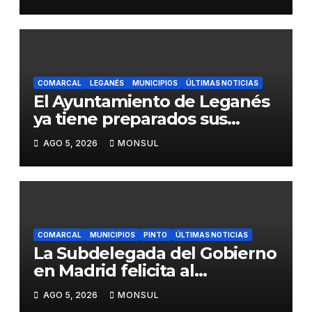
del transporte público en la
A-4 en Getafe
COMARCAL
LEGANÉS
MUNICIPIOS
ÚLTIMAS NOTICIAS
El Ayuntamiento de Leganés
ya tiene preparados sus
dispositivos de seguridad y
AGO 5, 2026
MONSUL
de limpieza para las Fiestas
de Butarque
COMARCAL
MUNICIPIOS
PINTO
ÚLTIMAS NOTICIAS
La Subdelegada del Gobierno
en Madrid felicita al
Ayuntamiento de Pinto por
AGO 5, 2026
MONSUL
su dispositivo de seguridad