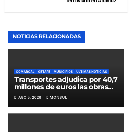
ferroviario en Adamuz
NOTICIAS RELACIONADAS
COMARCAL
GETAFE
MUNICIPIOS
ÚLTIMAS NOTICIAS
Transportes adjudica por 40,7
millones de euros las obras
para mejorar la accesibilidad
AGO 5, 2026
MONSUL
del transporte público en la
A-4 en Getafe