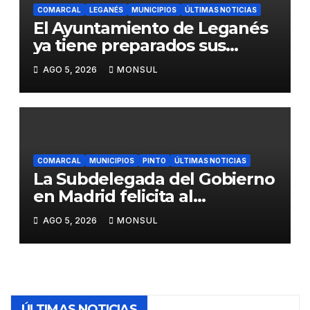
COMARCAL
LEGANÉS
MUNICIPIOS
ÚLTIMAS NOTICIAS
El Ayuntamiento de Leganés
ya tiene preparados sus
dispositivos de seguridad y
AGO 5, 2026
MONSUL
de limpieza para las Fiestas
de Butarque
COMARCAL
MUNICIPIOS
PINTO
ÚLTIMAS NOTICIAS
La Subdelegada del Gobierno
en Madrid felicita al
Ayuntamiento de Pinto por
AGO 5, 2026
MONSUL
su dispositivo de seguridad
en las Fiestas Patronales
ÚLTIMAS NOTICIAS