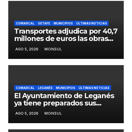
COMARCAL
GETAFE
MUNICIPIOS
ÚLTIMAS NOTICIAS
Transportes adjudica por 40,7
millones de euros las obras
para mejorar la accesibilidad
AGO 5, 2026
MONSUL
del transporte público en la
A-4 en Getafe
COMARCAL
LEGANÉS
MUNICIPIOS
ÚLTIMAS NOTICIAS
El Ayuntamiento de Leganés
ya tiene preparados sus
dispositivos de seguridad y
AGO 5, 2026
MONSUL
de limpieza para las Fiestas
de Butarque