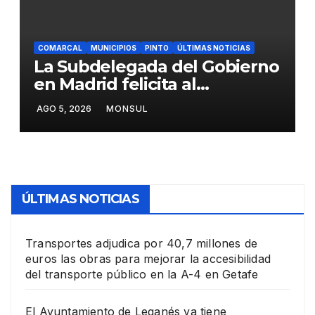
COMARCAL
MUNICIPIOS
PINTO
ÚLTIMAS NOTICIAS
La Subdelegada del Gobierno
en Madrid felicita al
Ayuntamiento de Pinto por
AGO 5, 2026
MONSUL
su dispositivo de seguridad
en las Fiestas Patronales
ÚLTIMAS NOTICIAS
Transportes adjudica por 40,7 millones de
euros las obras para mejorar la accesibilidad
del transporte público en la A-4 en Getafe
El Ayuntamiento de Leganés ya tiene