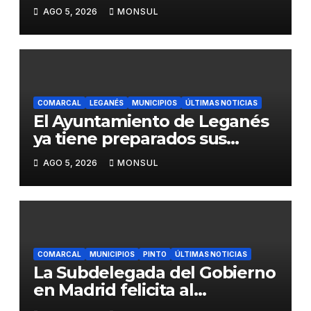
para mejorar la accesibilidad
AGO 5, 2026
MONSUL
del transporte público en la
A-4 en Getafe
COMARCAL
LEGANÉS
MUNICIPIOS
ÚLTIMAS NOTICIAS
El Ayuntamiento de Leganés
ya tiene preparados sus
dispositivos de seguridad y
AGO 5, 2026
MONSUL
de limpieza para las Fiestas
de Butarque
COMARCAL
MUNICIPIOS
PINTO
ÚLTIMAS NOTICIAS
La Subdelegada del Gobierno
en Madrid felicita al
Ayuntamiento de Pinto por