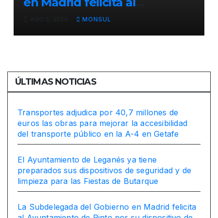
en Madrid felicita al
Ayuntamiento de Pinto por
AGO 5, 2026
MONSUL
su dispositivo de seguridad
en las Fiestas Patronales
ÚLTIMAS NOTICIAS
Transportes adjudica por 40,7 millones de
euros las obras para mejorar la accesibilidad
del transporte público en la A-4 en Getafe
El Ayuntamiento de Leganés ya tiene
preparados sus dispositivos de seguridad y de
limpieza para las Fiestas de Butarque
La Subdelegada del Gobierno en Madrid felicita
al Ayuntamiento de Pinto por su dispositivo de