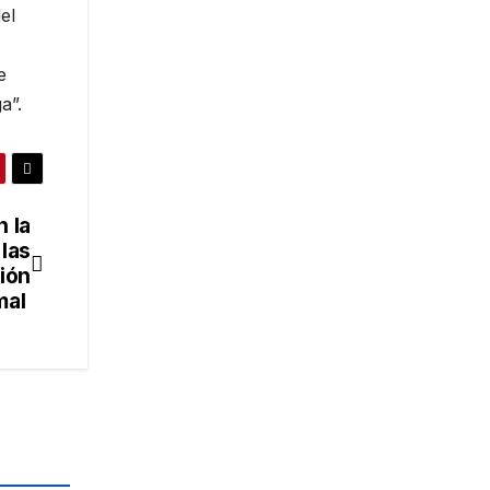
el
e
ga”.
 la
las
ión
mal