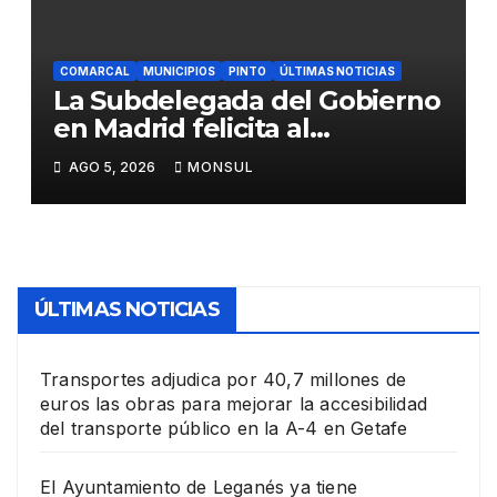
COMARCAL
MUNICIPIOS
PINTO
ÚLTIMAS NOTICIAS
La Subdelegada del Gobierno
en Madrid felicita al
Ayuntamiento de Pinto por
AGO 5, 2026
MONSUL
su dispositivo de seguridad
en las Fiestas Patronales
ÚLTIMAS NOTICIAS
Transportes adjudica por 40,7 millones de
euros las obras para mejorar la accesibilidad
del transporte público en la A-4 en Getafe
El Ayuntamiento de Leganés ya tiene