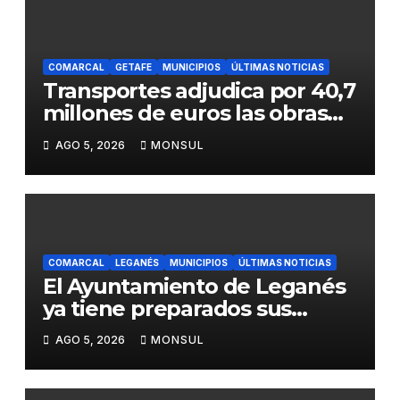
COMARCAL
GETAFE
MUNICIPIOS
ÚLTIMAS NOTICIAS
Transportes adjudica por 40,7
millones de euros las obras
para mejorar la accesibilidad
AGO 5, 2026
MONSUL
del transporte público en la
A-4 en Getafe
COMARCAL
LEGANÉS
MUNICIPIOS
ÚLTIMAS NOTICIAS
El Ayuntamiento de Leganés
ya tiene preparados sus
dispositivos de seguridad y
AGO 5, 2026
MONSUL
de limpieza para las Fiestas
de Butarque