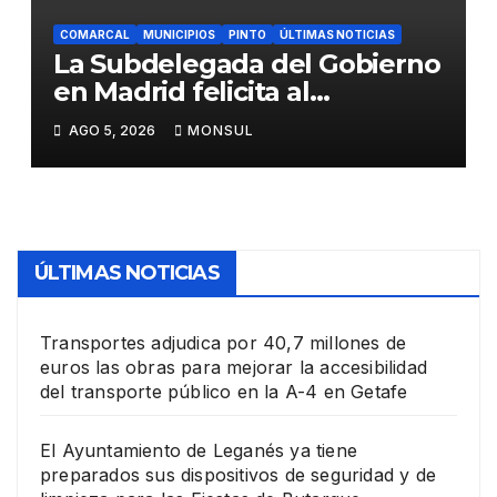
COMARCAL
MUNICIPIOS
PINTO
ÚLTIMAS NOTICIAS
La Subdelegada del Gobierno
en Madrid felicita al
Ayuntamiento de Pinto por
AGO 5, 2026
MONSUL
su dispositivo de seguridad
en las Fiestas Patronales
ÚLTIMAS NOTICIAS
Transportes adjudica por 40,7 millones de
euros las obras para mejorar la accesibilidad
del transporte público en la A-4 en Getafe
El Ayuntamiento de Leganés ya tiene
preparados sus dispositivos de seguridad y de