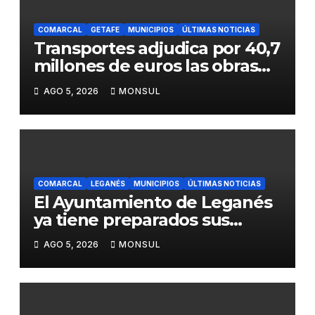
COMARCAL
GETAFE
MUNICIPIOS
ÚLTIMAS NOTICIAS
Transportes adjudica por 40,7
millones de euros las obras
para mejorar la accesibilidad
AGO 5, 2026
MONSUL
del transporte público en la
A-4 en Getafe
COMARCAL
LEGANÉS
MUNICIPIOS
ÚLTIMAS NOTICIAS
El Ayuntamiento de Leganés
ya tiene preparados sus
dispositivos de seguridad y
AGO 5, 2026
MONSUL
de limpieza para las Fiestas
de Butarque