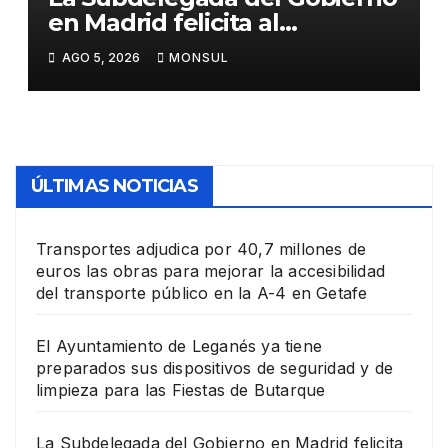
en Madrid felicita al
Ayuntamiento de Pinto por
AGO 5, 2026
MONSUL
su dispositivo de seguridad
en las Fiestas Patronales
ÚLTIMAS NOTICIAS
Transportes adjudica por 40,7 millones de
euros las obras para mejorar la accesibilidad
del transporte público en la A-4 en Getafe
El Ayuntamiento de Leganés ya tiene
preparados sus dispositivos de seguridad y de
limpieza para las Fiestas de Butarque
La Subdelegada del Gobierno en Madrid felicita