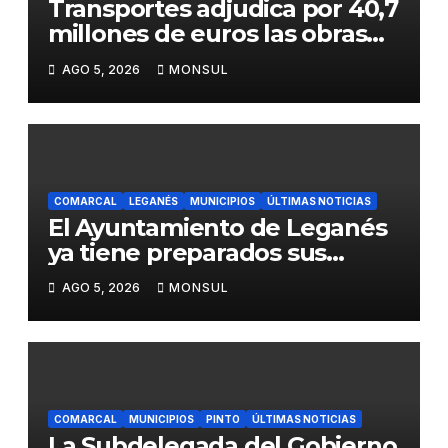
Transportes adjudica por 40,7
millones de euros las obras
para mejorar la accesibilidad
AGO 5, 2026
MONSUL
del transporte público en la
A-4 en Getafe
COMARCAL
LEGANÉS
MUNICIPIOS
ÚLTIMAS NOTICIAS
El Ayuntamiento de Leganés
ya tiene preparados sus
dispositivos de seguridad y
AGO 5, 2026
MONSUL
de limpieza para las Fiestas
de Butarque
COMARCAL
MUNICIPIOS
PINTO
ÚLTIMAS NOTICIAS
La Subdelegada del Gobierno