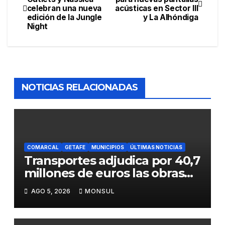
celebran una nueva
acústicas en Sector III
edición de la Jungle
y La Alhóndiga
Night
NOTICIAS RELACIONADAS
COMARCAL
GETAFE
MUNICIPIOS
ÚLTIMAS NOTICIAS
Transportes adjudica por 40,7
millones de euros las obras
para mejorar la accesibilidad
AGO 5, 2026
MONSUL
del transporte público en la
A-4 en Getafe