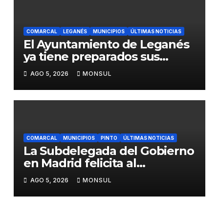
COMARCAL
LEGANÉS
MUNICIPIOS
ÚLTIMAS NOTICIAS
El Ayuntamiento de Leganés
ya tiene preparados sus
dispositivos de seguridad y
AGO 5, 2026
MONSUL
de limpieza para las Fiestas
de Butarque
COMARCAL
MUNICIPIOS
PINTO
ÚLTIMAS NOTICIAS
La Subdelegada del Gobierno
en Madrid felicita al
Ayuntamiento de Pinto por
AGO 5, 2026
MONSUL
su dispositivo de seguridad
en las Fiestas Patronales