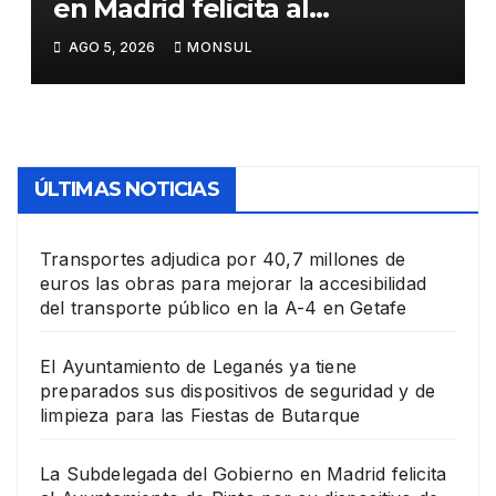
en Madrid felicita al
Ayuntamiento de Pinto por
AGO 5, 2026
MONSUL
su dispositivo de seguridad
en las Fiestas Patronales
ÚLTIMAS NOTICIAS
Transportes adjudica por 40,7 millones de
euros las obras para mejorar la accesibilidad
del transporte público en la A-4 en Getafe
El Ayuntamiento de Leganés ya tiene
preparados sus dispositivos de seguridad y de
limpieza para las Fiestas de Butarque
La Subdelegada del Gobierno en Madrid felicita