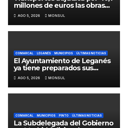
millones de euros las obras
para mejorar la accesibilidad
AGO 5, 2026
MONSUL
del transporte público en la
A-4 en Getafe
COMARCAL
LEGANÉS
MUNICIPIOS
ÚLTIMAS NOTICIAS
El Ayuntamiento de Leganés
ya tiene preparados sus
dispositivos de seguridad y
AGO 5, 2026
MONSUL
de limpieza para las Fiestas
de Butarque
COMARCAL
MUNICIPIOS
PINTO
ÚLTIMAS NOTICIAS
La Subdelegada del Gobierno