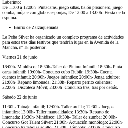
Laberinto:
De 11:00 a 12:00h- Pintacaras, juego sillas, balón prisionero, juego
comba, mójate con globos esponjas; De 12:00 a 13:00h- Fiesta de la
espuma.
Barrio de Zarzaquemada –
La Peña Silver ha organizado un completo programa de actividades
para estos tres días festivos que tendrán lugar en la Avenida de la
Mancha, nº 18 posterior:
Viernes 21 de junio
18:00h- Minidisco; 18:30h-Taller de Pintura Infantil; 18:30h- Pinta
caras infantil; 19:00h- Concurso cubo Rubik; 19:30h- Cuenta
cuentos infantil; 20:00h- Juegos infantiles; 20:00h- Jenga adultos;
21:00h- Reparto limonada; 21:30h- Reparto perrito calientes;
22:00h- Discoteca Móvil; 23:00h- Concurso tras, tras por detrás.
Sábado 22 de junio
11:30h- Tatuaje infantil; 12:00h- Taller arcilla; 12:30h- Juegos
infantiles; 13:00h- Taller manualidades; 13:30h- Reparto de
limonada; 13:30h- Minidisco; 19:30h- Taller de zumba; 20:00h-
Concurso Got Talent Silver; 21:00h- Actuación monólogo; 22:00h-
Concurso tragabolas adulto; 22:30h- Tómbola; 23:00h- Concurso