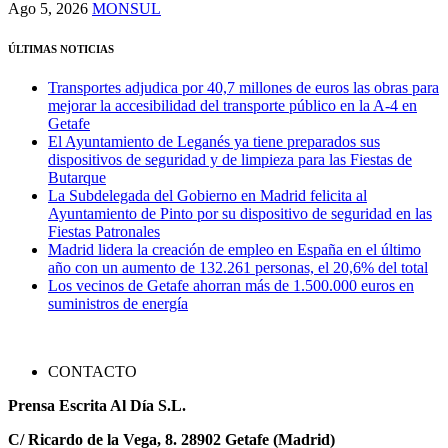
Ago 5, 2026
MONSUL
ÚLTIMAS NOTICIAS
Transportes adjudica por 40,7 millones de euros las obras para
mejorar la accesibilidad del transporte público en la A-4 en
Getafe
El Ayuntamiento de Leganés ya tiene preparados sus
dispositivos de seguridad y de limpieza para las Fiestas de
Butarque
La Subdelegada del Gobierno en Madrid felicita al
Ayuntamiento de Pinto por su dispositivo de seguridad en las
Fiestas Patronales
Madrid lidera la creación de empleo en España en el último
año con un aumento de 132.261 personas, el 20,6% del total
Los vecinos de Getafe ahorran más de 1.500.000 euros en
suministros de energía
CONTACTO
Prensa Escrita Al Día S.L.
C/ Ricardo de la Vega, 8. 28902 Getafe (Madrid)