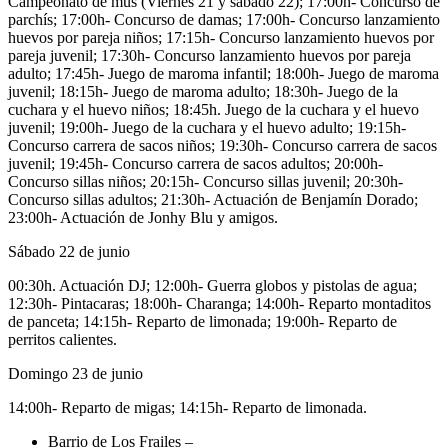
Campeonato de mus (Viernes 21 y sábado 22); 17:00h- Concurso de
parchís; 17:00h- Concurso de damas; 17:00h- Concurso lanzamiento
huevos por pareja niños; 17:15h- Concurso lanzamiento huevos por
pareja juvenil; 17:30h- Concurso lanzamiento huevos por pareja
adulto; 17:45h- Juego de maroma infantil; 18:00h- Juego de maroma
juvenil; 18:15h- Juego de maroma adulto; 18:30h- Juego de la
cuchara y el huevo niños; 18:45h. Juego de la cuchara y el huevo
juvenil; 19:00h- Juego de la cuchara y el huevo adulto; 19:15h-
Concurso carrera de sacos niños; 19:30h- Concurso carrera de sacos
juvenil; 19:45h- Concurso carrera de sacos adultos; 20:00h-
Concurso sillas niños; 20:15h- Concurso sillas juvenil; 20:30h-
Concurso sillas adultos; 21:30h- Actuación de Benjamín Dorado;
23:00h- Actuación de Jonhy Blu y amigos.
Sábado 22 de junio
00:30h. Actuación DJ; 12:00h- Guerra globos y pistolas de agua;
12:30h- Pintacaras; 18:00h- Charanga; 14:00h- Reparto montaditos
de panceta; 14:15h- Reparto de limonada; 19:00h- Reparto de
perritos calientes.
Domingo 23 de junio
14:00h- Reparto de migas; 14:15h- Reparto de limonada.
Barrio de Los Frailes –