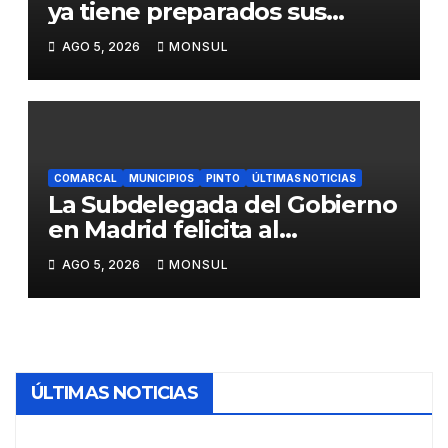
ya tiene preparados sus
dispositivos de seguridad y
AGO 5, 2026
MONSUL
de limpieza para las Fiestas
de Butarque
COMARCAL
MUNICIPIOS
PINTO
ÚLTIMAS NOTICIAS
La Subdelegada del Gobierno
en Madrid felicita al
Ayuntamiento de Pinto por
AGO 5, 2026
MONSUL
su dispositivo de seguridad
en las Fiestas Patronales
ÚLTIMAS NOTICIAS