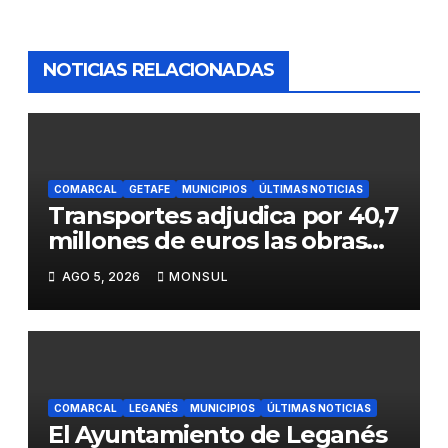
NOTICIAS RELACIONADAS
COMARCAL
GETAFE
MUNICIPIOS
ÚLTIMAS NOTICIAS
Transportes adjudica por 40,7
millones de euros las obras
para mejorar la accesibilidad
AGO 5, 2026
MONSUL
del transporte público en la
A-4 en Getafe
COMARCAL
LEGANÉS
MUNICIPIOS
ÚLTIMAS NOTICIAS
El Ayuntamiento de Leganés