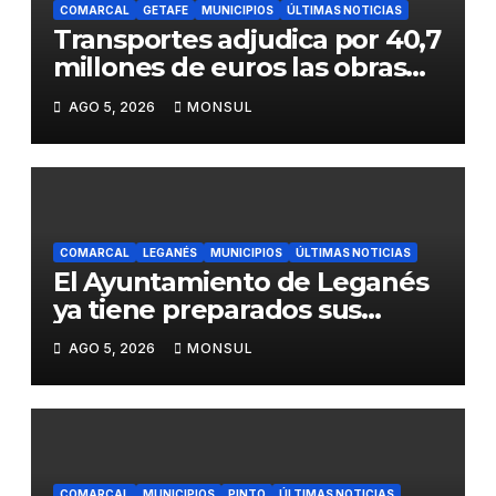
COMARCAL
GETAFE
MUNICIPIOS
ÚLTIMAS NOTICIAS
Transportes adjudica por 40,7
millones de euros las obras
para mejorar la accesibilidad
AGO 5, 2026
MONSUL
del transporte público en la
A-4 en Getafe
COMARCAL
LEGANÉS
MUNICIPIOS
ÚLTIMAS NOTICIAS
El Ayuntamiento de Leganés
ya tiene preparados sus
dispositivos de seguridad y
AGO 5, 2026
MONSUL
de limpieza para las Fiestas
de Butarque
COMARCAL
MUNICIPIOS
PINTO
ÚLTIMAS NOTICIAS