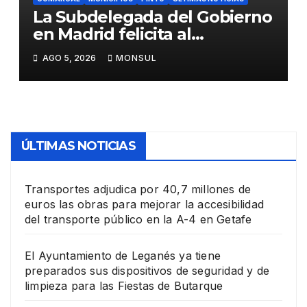
La Subdelegada del Gobierno
en Madrid felicita al
Ayuntamiento de Pinto por
AGO 5, 2026
MONSUL
su dispositivo de seguridad
en las Fiestas Patronales
ÚLTIMAS NOTICIAS
Transportes adjudica por 40,7 millones de
euros las obras para mejorar la accesibilidad
del transporte público en la A-4 en Getafe
El Ayuntamiento de Leganés ya tiene
preparados sus dispositivos de seguridad y de
limpieza para las Fiestas de Butarque