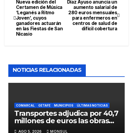
Nueva edición del
Díaz Ayuso anuncia un
Certamen de Música
aumento salarial de
‘Leganés a Ritmo
280 euros mensuales
Joven’, cuyos
para enfermeros en
ganadores actuarán
centros de salud de
en las Fiestas de San
difícil cobertura
Nicasio
NOTICIAS RELACIONADAS
COMARCAL
GETAFE
MUNICIPIOS
ÚLTIMAS NOTICIAS
Transportes adjudica por 40,7
millones de euros las obras
para mejorar la accesibilidad
AGO 5, 2026
MONSUL