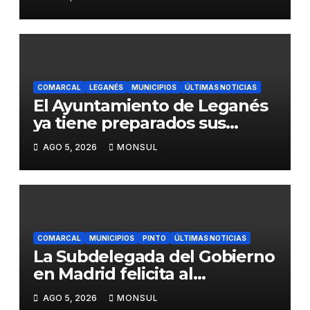
del transporte público en la
A-4 en Getafe
COMARCAL
LEGANÉS
MUNICIPIOS
ÚLTIMAS NOTICIAS
El Ayuntamiento de Leganés
ya tiene preparados sus
dispositivos de seguridad y
AGO 5, 2026
MONSUL
de limpieza para las Fiestas
de Butarque
COMARCAL
MUNICIPIOS
PINTO
ÚLTIMAS NOTICIAS
La Subdelegada del Gobierno
en Madrid felicita al
Ayuntamiento de Pinto por
AGO 5, 2026
MONSUL
su dispositivo de seguridad