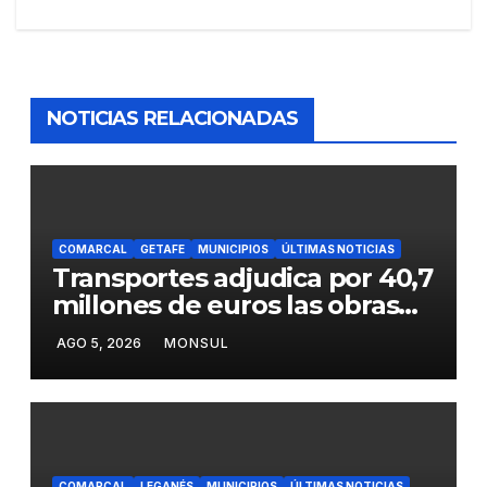
NOTICIAS RELACIONADAS
COMARCAL
GETAFE
MUNICIPIOS
ÚLTIMAS NOTICIAS
Transportes adjudica por 40,7
millones de euros las obras
para mejorar la accesibilidad
AGO 5, 2026
MONSUL
del transporte público en la
A-4 en Getafe
COMARCAL
LEGANÉS
MUNICIPIOS
ÚLTIMAS NOTICIAS