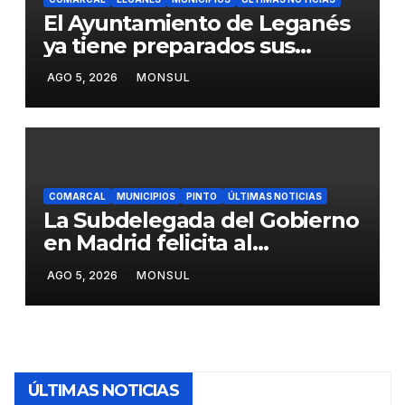
El Ayuntamiento de Leganés
ya tiene preparados sus
dispositivos de seguridad y
AGO 5, 2026
MONSUL
de limpieza para las Fiestas
de Butarque
COMARCAL
MUNICIPIOS
PINTO
ÚLTIMAS NOTICIAS
La Subdelegada del Gobierno
en Madrid felicita al
Ayuntamiento de Pinto por
AGO 5, 2026
MONSUL
su dispositivo de seguridad
en las Fiestas Patronales
ÚLTIMAS NOTICIAS