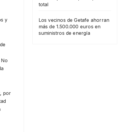
total
os y
Los vecinos de Getafe ahorran
más de 1.500.000 euros en
suministros de energía
 de
. No
la
, por
tad
n