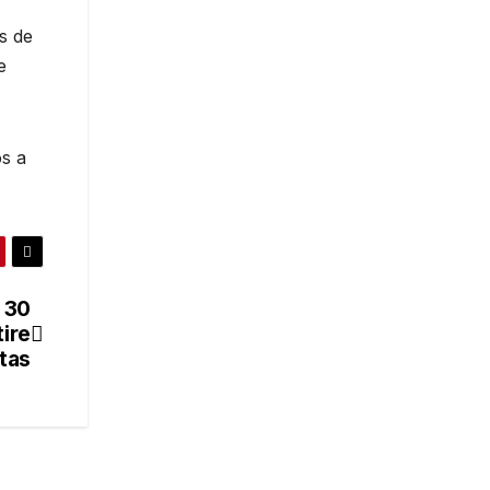
s de
e
s a
 30
ire
tas