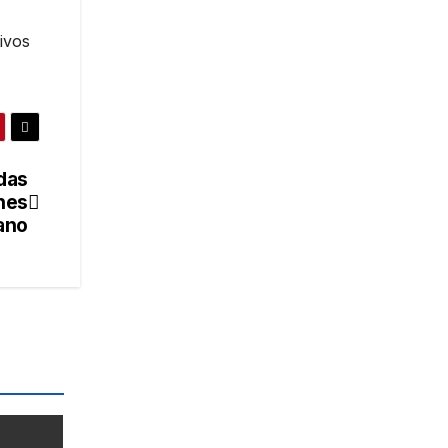
ivos
das
nes
bano