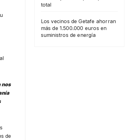
total
ou
Los vecinos de Getafe ahorran
más de 1.500.000 euros en
suministros de energía
al
a nos
anía
s
es
es de