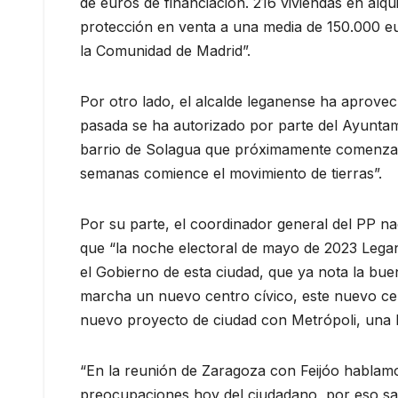
de euros de financiación. 216 viviendas en alqu
protección en venta a una media de 150.000 eu
la Comunidad de Madrid”.
Por otro lado, el alcalde leganense ha aprovec
pasada se ha autorizado por parte del Ayuntam
barrio de Solagua que próximamente comenzar
semanas comience el movimiento de tierras”.
Por su parte, el coordinador general del PP n
que “la noche electoral de mayo de 2023 Legané
el Gobierno de esta ciudad, que ya nota la bu
marcha un nuevo centro cívico, este nuevo cen
nuevo proyecto de ciudad con Metrópoli, una 
“En la reunión de Zaragoza con Feijóo hablamos
preocupaciones hoy del ciudadano, por eso sal