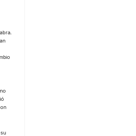
abra.
lan
ambio
Uno
ió
con
 su