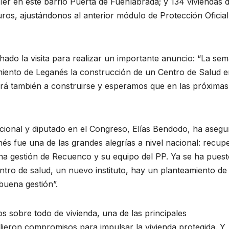
iler en este barrio Puerta de Fuenlabrada; y 134 viviendas 
ros, ajustándonos al anterior módulo de Protección Oficial
hado la visita para realizar un importante anuncio: “La se
iento de Leganés la construcción de un Centro de Salud e
á también a construirse y esperamos que en las próximas
acional y diputado en el Congreso, Elías Bendodo, ha aseg
s fue una de las grandes alegrías a nivel nacional: recup
ena gestión de Recuenco y su equipo del PP. Ya se ha pues
tro de salud, un nuevo instituto, hay un planteamiento de
buena gestión”.
 sobre todo de vivienda, una de las principales
ieron compromisos para impulsar la vivienda protegida. Y