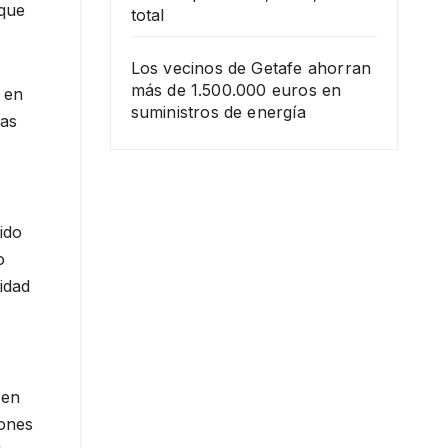
 que
total
Los vecinos de Getafe ahorran
más de 1.500.000 euros en
 en
suministros de energía
das
ido
o
idad
 en
lones