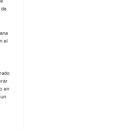
de
 de
mana
n el
urado
erar
to en
 un