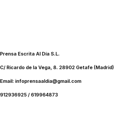
transporte público
Fies
en la A-4 en Getafe
Prensa Escrita Al Día S.L.
C/ Ricardo de la Vega, 8. 28902 Getafe (Madrid)
Email: infoprensaaldia@gmail.com
912936925 / 619964873