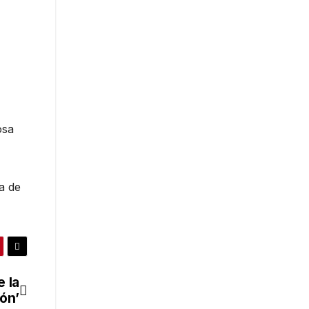
osa
a de
e la
ión’