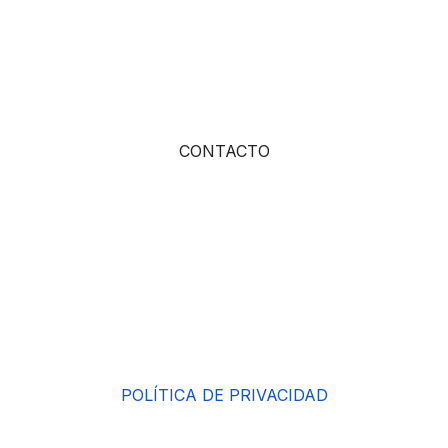
tas de Butarque
seguridad en las
Fiestas Patronal
CONTACTO
POLÍTICA DE PRIVACIDAD