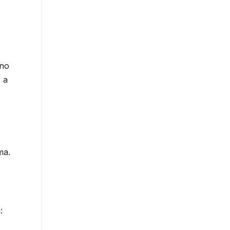
ino
, a
ma.
: