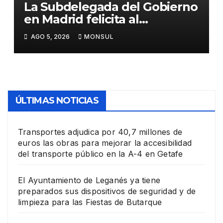
La Subdelegada del Gobierno
en Madrid felicita al
Ayuntamiento de Pinto por
AGO 5, 2026
MONSUL
su dispositivo de seguridad
en las Fiestas Patronales
ÚLTIMAS NOTICIAS
Transportes adjudica por 40,7 millones de
euros las obras para mejorar la accesibilidad
del transporte público en la A-4 en Getafe
El Ayuntamiento de Leganés ya tiene
preparados sus dispositivos de seguridad y de
limpieza para las Fiestas de Butarque