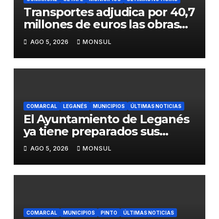
Transportes adjudica por 40,7
millones de euros las obras
para mejorar la accesibilidad
AGO 5, 2026
MONSUL
del transporte público en la
A-4 en Getafe
COMARCAL
LEGANÉS
MUNICIPIOS
ÚLTIMAS NOTICIAS
El Ayuntamiento de Leganés
ya tiene preparados sus
dispositivos de seguridad y
AGO 5, 2026
MONSUL
de limpieza para las Fiestas
de Butarque
COMARCAL
MUNICIPIOS
PINTO
ÚLTIMAS NOTICIAS