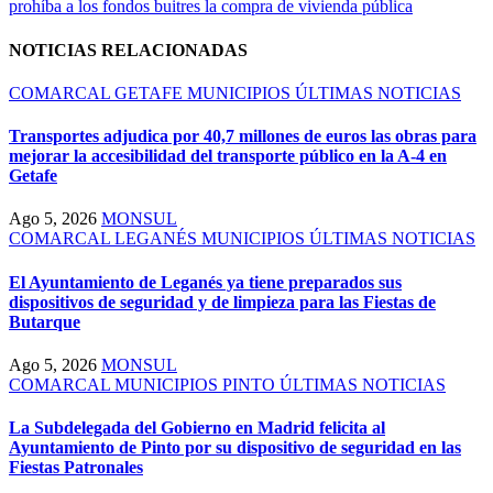
de
prohíba a los fondos buitres la compra de vivienda pública
entradas
NOTICIAS RELACIONADAS
COMARCAL
GETAFE
MUNICIPIOS
ÚLTIMAS NOTICIAS
Transportes adjudica por 40,7 millones de euros las obras para
mejorar la accesibilidad del transporte público en la A-4 en
Getafe
Ago 5, 2026
MONSUL
COMARCAL
LEGANÉS
MUNICIPIOS
ÚLTIMAS NOTICIAS
El Ayuntamiento de Leganés ya tiene preparados sus
dispositivos de seguridad y de limpieza para las Fiestas de
Butarque
Ago 5, 2026
MONSUL
COMARCAL
MUNICIPIOS
PINTO
ÚLTIMAS NOTICIAS
La Subdelegada del Gobierno en Madrid felicita al
Ayuntamiento de Pinto por su dispositivo de seguridad en las
Fiestas Patronales