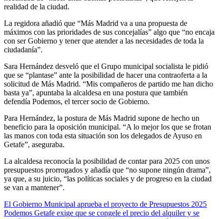
realidad de la ciudad.
La regidora añadió que “Más Madrid va a una propuesta de
máximos con las prioridades de sus concejalías” algo que “no encaja
con ser Gobierno y tener que atender a las necesidades de toda la
ciudadanía”.
Sara Hernández desveló que el Grupo municipal socialista le pidió
que se “plantase” ante la posibilidad de hacer una contraoferta a la
solicitud de Más Madrid. “Mis compañeros de partido me han dicho
basta ya”, apuntaba la alcaldesa en una postura que también
defendía Podemos, el tercer socio de Gobierno.
Para Hernández, la postura de Más Madrid supone de hecho un
beneficio para la oposición municipal. “A lo mejor los que se frotan
las manos con toda esta situación son los delegados de Ayuso en
Getafe”, aseguraba.
La alcaldesa reconocía la posibilidad de contar para 2025 con unos
presupuestos prorrogados y añadía que “no supone ningún drama”,
ya que, a su juicio, “las políticas sociales y de progreso en la ciudad
se van a mantener”.
Navegación
El Gobierno Municipal aprueba el proyecto de Presupuestos 2025
Podemos Getafe exige que se congele el precio del alquiler y se