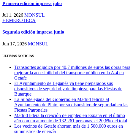
Primera edición impresa julio
Jul 1, 2026
MONSUL
HEMEROTECA
Segunda edición impresa junio
Jun 17, 2026
MONSUL
ÚLTIMAS NOTICIAS
Transportes adjudica por 40,7 millones de euros las obras para
mejorar la accesibilidad del transporte público en la A-4 en
Getafe
El Ayuntamiento de Leganés ya tiene preparados sus
dispositivos de seguridad y de limpieza para las Fiestas de
Butarque
La Subdelegada del Gobierno en Madrid felicita al
Ayuntamiento de Pinto por su dispositivo de seguridad en las
Fiestas Patronales
Madrid lidera la creación de empleo en España en el último
año con un aumento de 132.261 personas, el 20,6% del total
Los vecinos de Getafe ahorran más de 1.500.000 euros en
suministros de energía