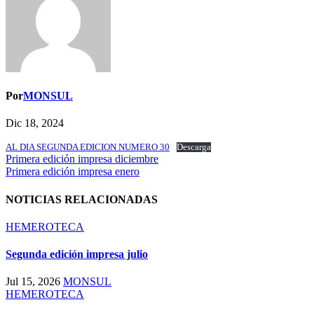
Por
MONSUL
Dic 18, 2024
AL DIA SEGUNDA EDICION NUMERO 30
Descarga
Navegación
Primera edición impresa diciembre
Primera edición impresa enero
de
entradas
NOTICIAS RELACIONADAS
HEMEROTECA
Segunda edición impresa julio
Jul 15, 2026
MONSUL
HEMEROTECA