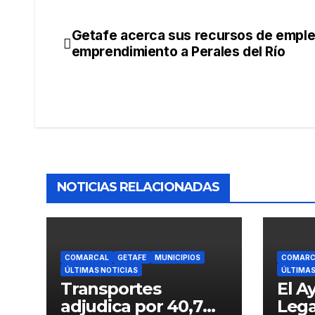
Getafe acerca sus recursos de emple
emprendimiento a Perales del Río
NOTICIAS RELACIONADAS
COMARCAL
GETAFE
MUNICIPIOS
COMARC
ÚLTIMAS NOTICIAS
ÚLTIMAS
Transportes
El A
adjudica por 40,7
Lega