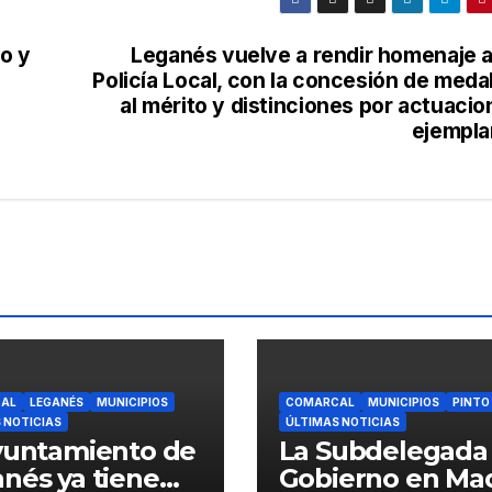
o y
Leganés vuelve a rendir homenaje a
Policía Local, con la concesión de meda
al mérito y distinciones por actuaci
ejempla
AL
LEGANÉS
MUNICIPIOS
COMARCAL
MUNICIPIOS
PINTO
 NOTICIAS
ÚLTIMAS NOTICIAS
yuntamiento de
La Subdelegada
nés ya tiene
Gobierno en Ma