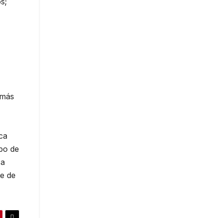
s;
 más
ca
po de
 a
ue de