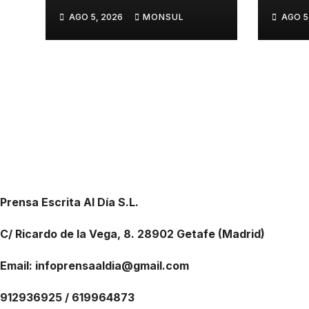
millones de euros
prep
AGO 5, 2026
MONSUL
AGO 5
las obras para
disp
mejorar la
segu
accesibilidad del
limp
transporte público
Fies
en la A-4 en Getafe
Prensa Escrita Al Día S.L.
C/ Ricardo de la Vega, 8. 28902 Getafe (Madrid)
Email: infoprensaaldia@gmail.com
912936925 / 619964873