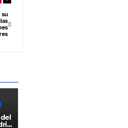
 su
llas
ones
res
 del
drid