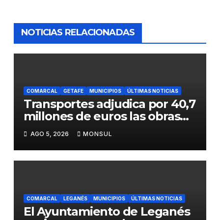
NOTICIAS RELACIONADAS
COMARCAL
GETAFE
MUNICIPIOS
ÚLTIMAS NOTICIAS
Transportes adjudica por 40,7
millones de euros las obras
para mejorar la accesibilidad
AGO 5, 2026
MONSUL
del transporte público en la
A-4 en Getafe
COMARCAL
LEGANÉS
MUNICIPIOS
ÚLTIMAS NOTICIAS
El Ayuntamiento de Leganés