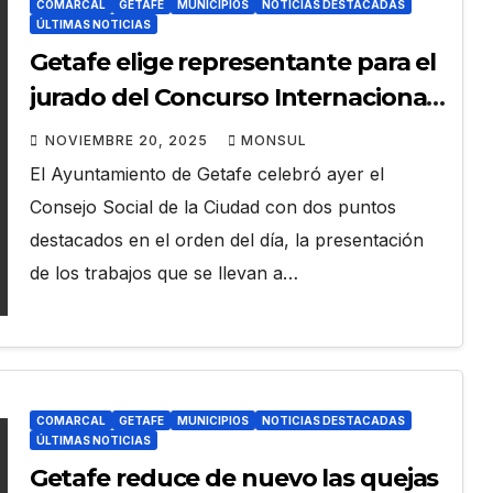
COMARCAL
GETAFE
MUNICIPIOS
NOTICIAS DESTACADAS
ÚLTIMAS NOTICIAS
Getafe elige representante para el
jurado del Concurso Internacional
del nuevo barrio de La Aviación
NOVIEMBRE 20, 2025
MONSUL
El Ayuntamiento de Getafe celebró ayer el
Consejo Social de la Ciudad con dos puntos
destacados en el orden del día, la presentación
de los trabajos que se llevan a…
COMARCAL
GETAFE
MUNICIPIOS
NOTICIAS DESTACADAS
ÚLTIMAS NOTICIAS
Getafe reduce de nuevo las quejas