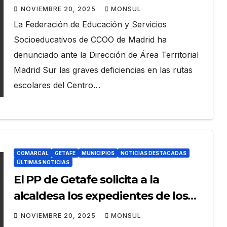
del CPEE Santiago Ramón y Cajal
NOVIEMBRE 20, 2025
MONSUL
de Getafe
La Federación de Educación y Servicios
Socioeducativos de CCOO de Madrid ha
denunciado ante la Dirección de Área Territorial
Madrid Sur las graves deficiencias en las rutas
escolares del Centro…
COMARCAL
GETAFE
MUNICIPIOS
NOTICIAS DESTACADAS
ÚLTIMAS NOTICIAS
El PP de Getafe solicita a la
alcaldesa los expedientes de los
contratos con Acciona
NOVIEMBRE 20, 2025
MONSUL