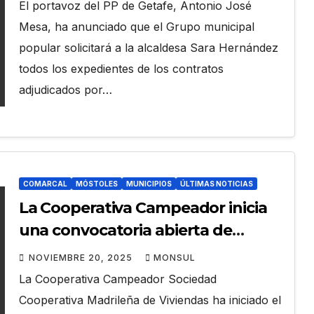
El portavoz del PP de Getafe, Antonio José
Mesa, ha anunciado que el Grupo municipal
popular solicitará a la alcaldesa Sara Hernández
todos los expedientes de los contratos
adjudicados por…
COMARCAL
MÓSTOLES
MUNICIPIOS
ÚLTIMAS NOTICIAS
La Cooperativa Campeador inicia
una convocatoria abierta de
participación ciudadana para
NOVIEMBRE 20, 2025
MONSUL
sumar nuevos socios
La Cooperativa Campeador Sociedad
cooperativistas y autopromover
Cooperativa Madrileña de Viviendas ha iniciado el