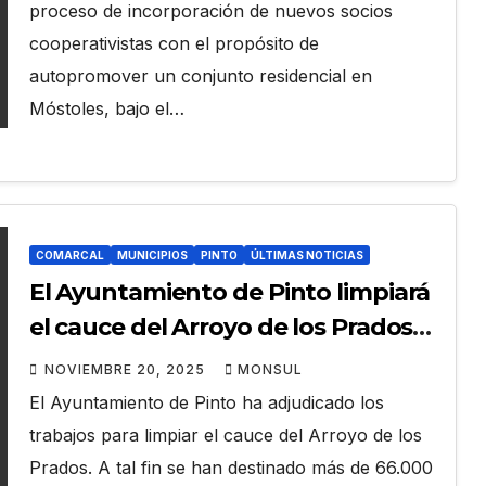
viviendas asequibles en Móstoles
proceso de incorporación de nuevos socios
cooperativistas con el propósito de
autopromover un conjunto residencial en
Móstoles, bajo el…
COMARCAL
MUNICIPIOS
PINTO
ÚLTIMAS NOTICIAS
El Ayuntamiento de Pinto limpiará
el cauce del Arroyo de los Prados
con una inversión de más de
NOVIEMBRE 20, 2025
MONSUL
66.000 euros
El Ayuntamiento de Pinto ha adjudicado los
trabajos para limpiar el cauce del Arroyo de los
Prados. A tal fin se han destinado más de 66.000