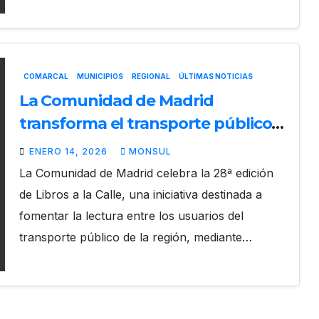
COMARCAL
MUNICIPIOS
REGIONAL
ÚLTIMAS NOTICIAS
La Comunidad de Madrid
transforma el transporte público
en un espacio de lectura con la
ENERO 14, 2026
MONSUL
nueva edición de Libros a la Calle
La Comunidad de Madrid celebra la 28ª edición
de Libros a la Calle, una iniciativa destinada a
fomentar la lectura entre los usuarios del
transporte público de la región, mediante…