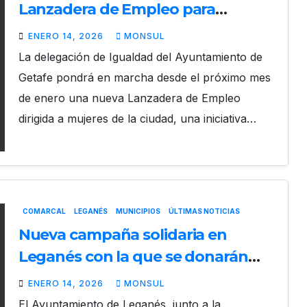
Lanzadera de Empleo para
mujeres en Getafe
ENERO 14, 2026
MONSUL
La delegación de Igualdad del Ayuntamiento de
Getafe pondrá en marcha desde el próximo mes
de enero una nueva Lanzadera de Empleo
dirigida a mujeres de la ciudad, una iniciativa…
COMARCAL
LEGANÉS
MUNICIPIOS
ÚLTIMAS NOTICIAS
Nueva campaña solidaria en
Leganés con la que se donarán
5.000 euros a la Asociación
ENERO 14, 2026
MONSUL
Síndrome Prader-Willi
El Ayuntamiento de Leganés, junto a la