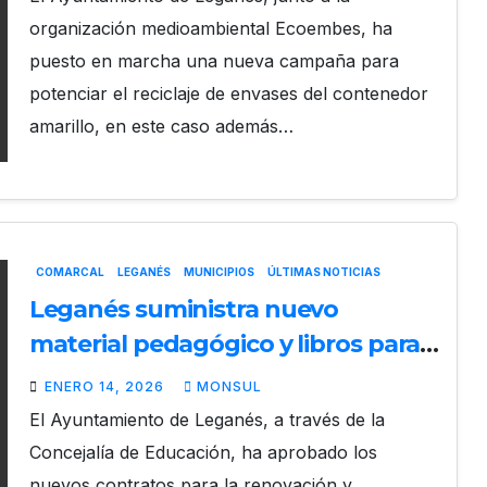
organización medioambiental Ecoembes, ha
puesto en marcha una nueva campaña para
potenciar el reciclaje de envases del contenedor
amarillo, en este caso además…
COMARCAL
LEGANÉS
MUNICIPIOS
ÚLTIMAS NOTICIAS
Leganés suministra nuevo
material pedagógico y libros para
las Escuelas Infantiles y Casas de
ENERO 14, 2026
MONSUL
Niños tras ocho años sin renovarse
El Ayuntamiento de Leganés, a través de la
Concejalía de Educación, ha aprobado los
nuevos contratos para la renovación y