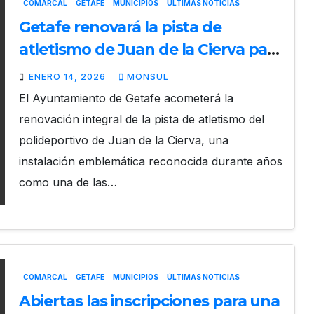
COMARCAL
GETAFE
MUNICIPIOS
ÚLTIMAS NOTICIAS
Getafe renovará la pista de
atletismo de Juan de la Cierva para
mantenerse como referente
ENERO 14, 2026
MONSUL
nacional
El Ayuntamiento de Getafe acometerá la
renovación integral de la pista de atletismo del
polideportivo de Juan de la Cierva, una
instalación emblemática reconocida durante años
como una de las…
COMARCAL
GETAFE
MUNICIPIOS
ÚLTIMAS NOTICIAS
Abiertas las inscripciones para una