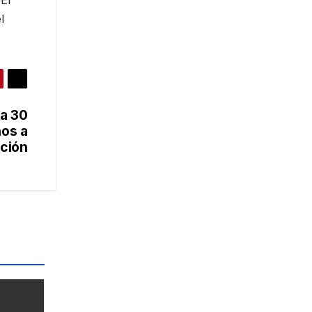
El
l
ra 30
os a
ción