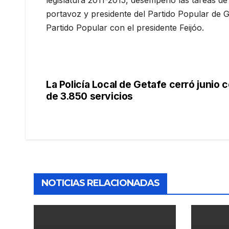
legislatura 2011-2015, desempeñó las tareas d
portavoz y presidente del Partido Popular de 
Partido Popular con el presidente Feijóo.
La Policía Local de Getafe cerró junio 
Navegación
de 3.850 servicios
de
entradas
NOTICIAS RELACIONADAS