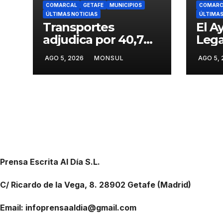
COMARCAL
GETAFE
MUNICIPIOS
COMARC
ÚLTIMAS NOTICIAS
ÚLTIMAS
Transportes
El A
adjudica por 40,7
Lega
millones de euros
prep
AGO 5, 2026
MONSUL
AGO 5,
las obras para
disp
mejorar la
segu
accesibilidad del
limp
transporte público
Fies
en la A-4 en Getafe
Prensa Escrita Al Día S.L.
C/ Ricardo de la Vega, 8. 28902 Getafe (Madrid)
Email: infoprensaaldia@gmail.com