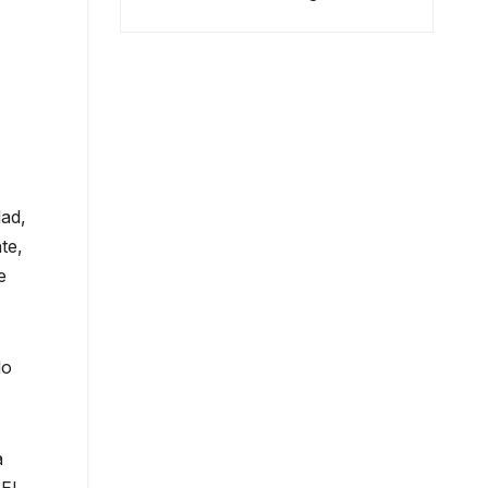
dad,
te,
e
do
a