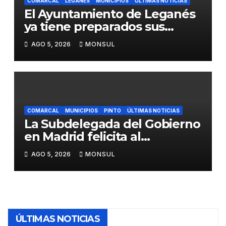
COMARCAL
LEGANÉS
MUNICIPIOS
ÚLTIMAS NOTICIAS
El Ayuntamiento de Leganés
ya tiene preparados sus
dispositivos de seguridad y
AGO 5, 2026
MONSUL
de limpieza para las Fiestas
de Butarque
COMARCAL
MUNICIPIOS
PINTO
ÚLTIMAS NOTICIAS
La Subdelegada del Gobierno
en Madrid felicita al
Ayuntamiento de Pinto por
AGO 5, 2026
MONSUL
su dispositivo de seguridad
en las Fiestas Patronales
ÚLTIMAS NOTICIAS