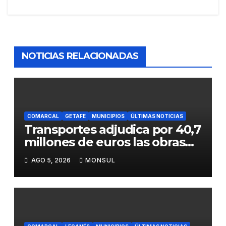
NOTICIAS RELACIONADAS
COMARCAL
GETAFE
MUNICIPIOS
ÚLTIMAS NOTICIAS
Transportes adjudica por 40,7
millones de euros las obras
para mejorar la accesibilidad
AGO 5, 2026
MONSUL
del transporte público en la
A-4 en Getafe