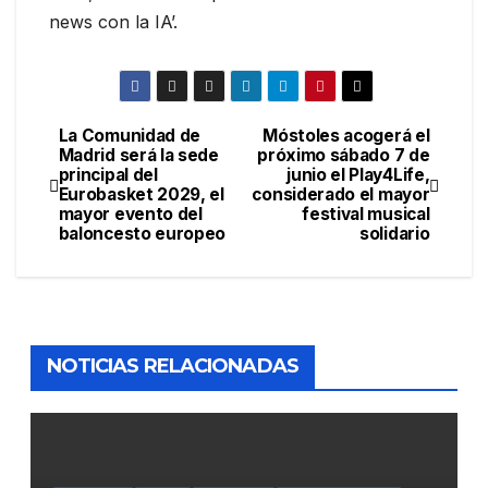
news con la IA’.
La Comunidad de
Móstoles acogerá el
Navegación
Madrid será la sede
próximo sábado 7 de
principal del
junio el Play4Life,
de
Eurobasket 2029, el
considerado el mayor
mayor evento del
festival musical
entradas
baloncesto europeo
solidario
NOTICIAS RELACIONADAS