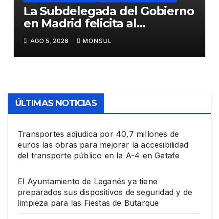
La Subdelegada del Gobierno
en Madrid felicita al
Ayuntamiento de Pinto por
AGO 5, 2026
MONSUL
su dispositivo de seguridad
en las Fiestas Patronales
ÚLTIMAS NOTICIAS
Transportes adjudica por 40,7 millones de
euros las obras para mejorar la accesibilidad
del transporte público en la A-4 en Getafe
El Ayuntamiento de Leganés ya tiene
preparados sus dispositivos de seguridad y de
limpieza para las Fiestas de Butarque