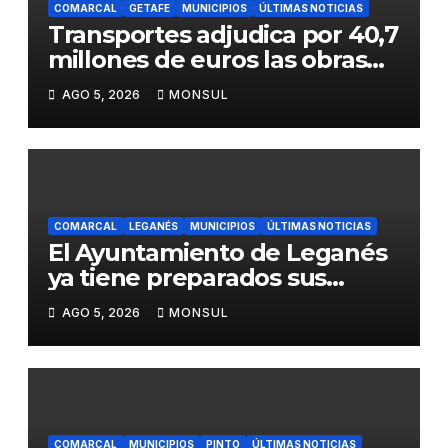
COMARCAL
GETAFE
MUNICIPIOS
ÚLTIMAS NOTICIAS
Transportes adjudica por 40,7
millones de euros las obras
para mejorar la accesibilidad
AGO 5, 2026
MONSUL
del transporte público en la
A-4 en Getafe
COMARCAL
LEGANÉS
MUNICIPIOS
ÚLTIMAS NOTICIAS
El Ayuntamiento de Leganés
ya tiene preparados sus
dispositivos de seguridad y
AGO 5, 2026
MONSUL
de limpieza para las Fiestas
de Butarque
COMARCAL
MUNICIPIOS
PINTO
ÚLTIMAS NOTICIAS