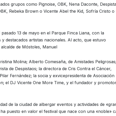
tacados grupos como Pignoise, OBK, Nena Daconte, Despist
BK, Rebeka Brown o Vicente Abel the Kid, Sofría Cristo o
 el pasado 13 de mayo en el Parque Finca Liana, con la
 y destacados artistas nacionales. Al acto, que estuvo
el alcalde de Móstoles, Manuel
 Cristina Molina; Alberto Comesaña, de Amistades Peligrosas
sta de Despistaos; la directora de Cris Contra el Cáncer,
 Pilar Fernández; la socia y exvicepresidenta de Asociación
n; el DJ Vicente One More Time, y el fundador y promoto
idad de la ciudad de albergar eventos y actividades de «gra
ha puesto en valor el festival que nace con una «noble» 