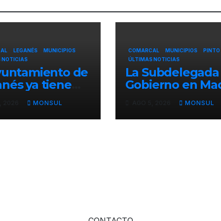
AL
LEGANÉS
MUNICIPIOS
COMARCAL
MUNICIPIOS
PINTO
 NOTICIAS
ÚLTIMAS NOTICIAS
yuntamiento de
La Subdelegada
nés ya tiene
Gobierno en Ma
arados sus
felicita al
, 2026
MONSUL
AGO 5, 2026
MONSUL
ositivos de
Ayuntamiento d
ridad y de
Pinto por su
ieza para las
dispositivo de
tas de Butarque
seguridad en las
Fiestas Patronal
CONTACTO