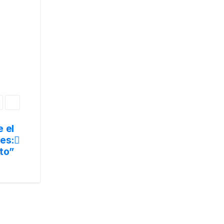
 el
les:
to”