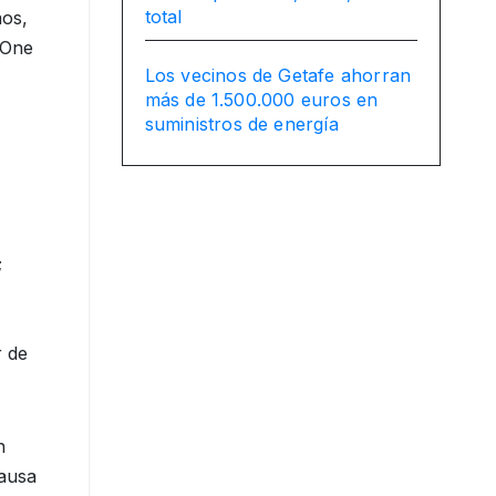
total
aos,
 One
Los vecinos de Getafe ahorran
más de 1.500.000 euros en
suministros de energía
;
r de
n
causa