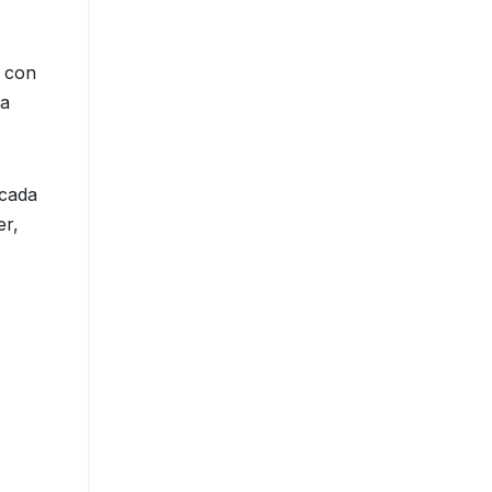
d con
ra
 cada
er,