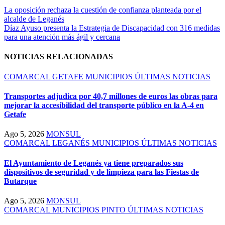
La oposición rechaza la cuestión de confianza planteada por el
alcalde de Leganés
Díaz Ayuso presenta la Estrategia de Discapacidad con 316 medidas
para una atención más ágil y cercana
NOTICIAS RELACIONADAS
COMARCAL
GETAFE
MUNICIPIOS
ÚLTIMAS NOTICIAS
Transportes adjudica por 40,7 millones de euros las obras para
mejorar la accesibilidad del transporte público en la A-4 en
Getafe
Ago 5, 2026
MONSUL
COMARCAL
LEGANÉS
MUNICIPIOS
ÚLTIMAS NOTICIAS
El Ayuntamiento de Leganés ya tiene preparados sus
dispositivos de seguridad y de limpieza para las Fiestas de
Butarque
Ago 5, 2026
MONSUL
COMARCAL
MUNICIPIOS
PINTO
ÚLTIMAS NOTICIAS