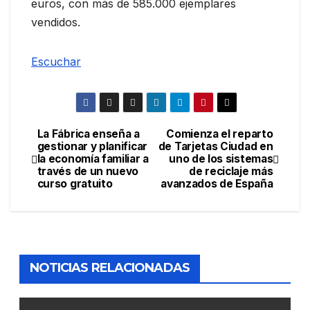
euros, con más de 585.000 ejemplares
vendidos.
Escuchar
La Fábrica enseña a
Comienza el reparto
Navegación
gestionar y planificar
de Tarjetas Ciudad en
la economía familiar a
uno de los sistemas
de
través de un nuevo
de reciclaje más
curso gratuito
avanzados de España
entradas
NOTICIAS RELACIONADAS