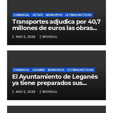
COMARCAL
GETAFE
MUNICIPIOS
ÚLTIMAS NOTICIAS
Transportes adjudica por 40,7
millones de euros las obras
para mejorar la accesibilidad
AGO 5, 2026
MONSUL
del transporte público en la
A-4 en Getafe
COMARCAL
LEGANÉS
MUNICIPIOS
ÚLTIMAS NOTICIAS
El Ayuntamiento de Leganés
ya tiene preparados sus
dispositivos de seguridad y
AGO 5, 2026
MONSUL
de limpieza para las Fiestas
de Butarque