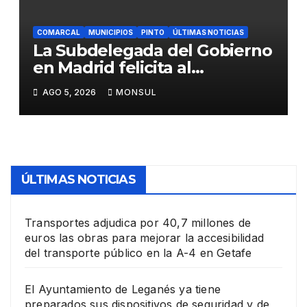
COMARCAL
MUNICIPIOS
PINTO
ÚLTIMAS NOTICIAS
La Subdelegada del Gobierno
en Madrid felicita al
Ayuntamiento de Pinto por
AGO 5, 2026
MONSUL
su dispositivo de seguridad
en las Fiestas Patronales
ÚLTIMAS NOTICIAS
Transportes adjudica por 40,7 millones de
euros las obras para mejorar la accesibilidad
del transporte público en la A-4 en Getafe
El Ayuntamiento de Leganés ya tiene
preparados sus dispositivos de seguridad y de