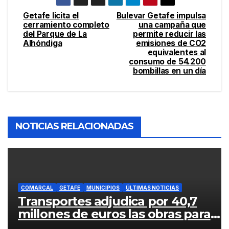
Getafe licita el
Bulevar Getafe impulsa
cerramiento completo
una campaña que
del Parque de La
permite reducir las
Alhóndiga
emisiones de CO2
equivalentes al
consumo de 54.200
bombillas en un día
NOTICIAS RELACIONADAS
COMARCAL
GETAFE
MUNICIPIOS
ÚLTIMAS NOTICIAS
Transportes adjudica por 40,7
millones de euros las obras para
mejorar la accesibilidad del