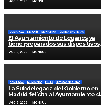
AGO 5, 2026
MONSUL
transporte público en la A-4 en
Getafe
COMARCAL
LEGANÉS
MUNICIPIOS
ÚLTIMAS NOTICIAS
El Ayuntamiento de Leganés ya
tiene preparados sus dispositivos
de seguridad y de limpieza para las
AGO 5, 2026
MONSUL
Fiestas de Butarque
COMARCAL
MUNICIPIOS
PINTO
ÚLTIMAS NOTICIAS
La Subdelegada del Gobierno en
Madrid felicita al Ayuntamiento de
Pinto por su dispositivo de
AGO 5, 2026
MONSUL