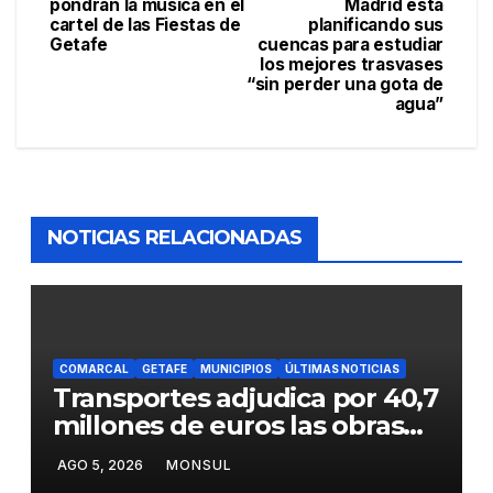
pondrán la música en el
Madrid está
cartel de las Fiestas de
planificando sus
Getafe
cuencas para estudiar
los mejores trasvases
“sin perder una gota de
agua”
NOTICIAS RELACIONADAS
COMARCAL
GETAFE
MUNICIPIOS
ÚLTIMAS NOTICIAS
Transportes adjudica por 40,7
millones de euros las obras
para mejorar la accesibilidad
AGO 5, 2026
MONSUL
del transporte público en la