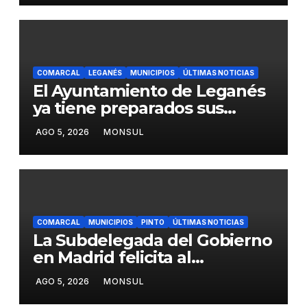
A-4 en Getafe
COMARCAL
LEGANÉS
MUNICIPIOS
ÚLTIMAS NOTICIAS
El Ayuntamiento de Leganés
ya tiene preparados sus
dispositivos de seguridad y
AGO 5, 2026
MONSUL
de limpieza para las Fiestas
de Butarque
COMARCAL
MUNICIPIOS
PINTO
ÚLTIMAS NOTICIAS
La Subdelegada del Gobierno
en Madrid felicita al
Ayuntamiento de Pinto por
AGO 5, 2026
MONSUL
su dispositivo de seguridad